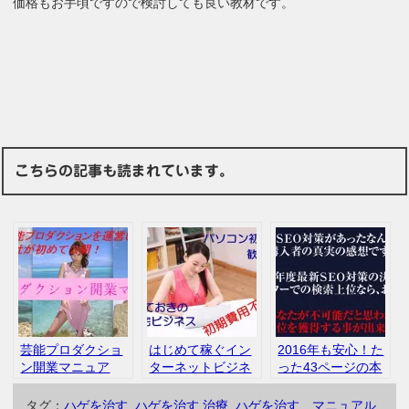
価格もお手頃ですので検討しても良い教材です。
こちらの記事も読まれています。
芸能プロダクショ
はじめて稼ぐイン
2016年も安心！た
ン開業マニュア
ターネットビジネ
った43ページの本
ル 口コミ レビ
ス 三好秀明 内容
物ＳＥＯマニュア
ュー
口コミ
ル 中小企業の親
タグ：
ハゲを治す
,
ハゲを治す 治療
,
ハゲを治す マニュアル
,