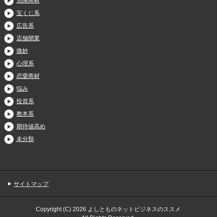
危険商材
宝くじ系
広告系
店舗開業
微妙
心理系
恋愛商材
悩み
投資系
教本系
期待値高め
未分類
サイトマップ
Copyright (C) 2026 よしとものネットビジネスのススメ