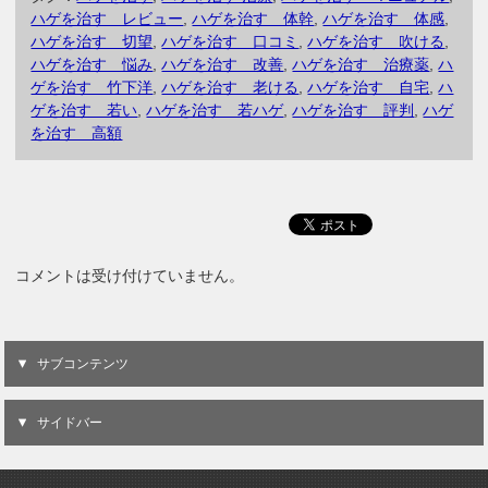
父さんも満足して
ハゲを治す レビュー
,
ハゲを治す 体幹
,
ハゲを治す 体感
,
いる検索上位対
ハゲを治す 切望
,
ハゲを治す 口コミ
,
ハゲを治す 吹ける
,
策！
ハゲを治す 悩み
,
ハゲを治す 改善
,
ハゲを治す 治療薬
,
ハ
ゲを治す 竹下洋
,
ハゲを治す 老ける
,
ハゲを治す 自宅
,
ハ
ゲを治す 若い
,
ハゲを治す 若ハゲ
,
ハゲを治す 評判
,
ハゲ
を治す 高額
コメントは受け付けていません。
サブコンテンツ
サイドバー