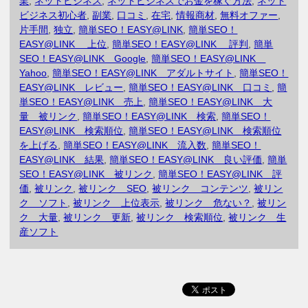
業
,
ネットビジネス
,
ネットビジネスでお金を稼ぐ方法
,
ネット
ビジネス初心者
,
副業
,
口コミ
,
在宅
,
情報商材
,
無料オファー
,
片手間
,
独立
,
簡単SEO！EASY@LINK
,
簡単SEO！
EASY@LINK 上位
,
簡単SEO！EASY@LINK 評判
,
簡単
SEO！EASY@LINK Google
,
簡単SEO！EASY@LINK
Yahoo
,
簡単SEO！EASY@LINK アダルトサイト
,
簡単SEO！
EASY@LINK レビュー
,
簡単SEO！EASY@LINK 口コミ
,
簡
単SEO！EASY@LINK 売上
,
簡単SEO！EASY@LINK 大
量 被リンク
,
簡単SEO！EASY@LINK 検索
,
簡単SEO！
EASY@LINK 検索順位
,
簡単SEO！EASY@LINK 検索順位
を上げる
,
簡単SEO！EASY@LINK 流入数
,
簡単SEO！
EASY@LINK 結果
,
簡単SEO！EASY@LINK 良い評価
,
簡単
SEO！EASY@LINK 被リンク
,
簡単SEO！EASY@LINK 評
価
,
被リンク
,
被リンク SEO
,
被リンク コンテンツ
,
被リン
ク ソフト
,
被リンク 上位表示
,
被リンク 危ない？
,
被リン
ク 大量
,
被リンク 更新
,
被リンク 検索順位
,
被リンク 生
産ソフト