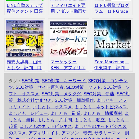
LINE自動ステップ
アフィリエイト専
ロト６投資プログ
配信スタンド 田窪
用 アダルト動画サ
ラム ロトGrace
洋士 セミナー
イト作成ツール
ウェルスアカデミ
説明会 評判 口
【無双マイスタ
ー 評判 口コミ
コミ
ー】 評判 口コミ
転売大辞典 山田
マーケッター
Zero Marketing
としや 評判 口
KEN アフィリエ
伊東純平 評判
コミ
イト攻略プロジェ
口コミ
クト イチランア
タグ：
SEO対策
,
SEO対策 キーワード
,
SEO対策 コンテン
フィリエイト 評
ツ
,
SEO対策 サイト運営者
,
SEO対策 ソフト
,
SEO対策 ソ
判 口コミ
フト オススメ
,
SEO対策 メタタグ
,
SEO対策 伊藤
,
SEO対
策 株式会社すまひと
,
SEO対策 簡単操作
,
よしとも アフ
ィリエイト
,
よしとも オススメ
,
よしとも ネットビジネス
,
よしとも レビュー
,
よしとも 副業
,
よしとも 情報商材
,
よ
しとも 無料
,
よしとも 片手間
,
よしとも 独立
,
よしとも
起業
,
よしとものネットビジネス
,
よしとものネットビジネス
のススメ
,
アフィリエイト
,
アマゾン 転売
,
サラリーマン 副