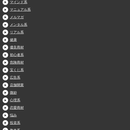
マインド系
マニュアル系
メルマガ
メンタル系
リアル系
健康
優良商材
初心者系
危険商材
宝くじ系
広告系
店舗開業
微妙
心理系
恋愛商材
悩み
投資系