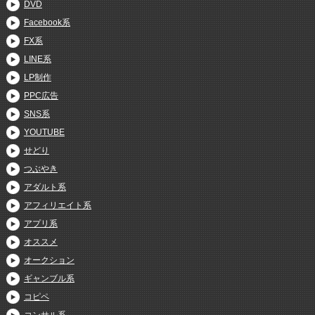
DVD
Facebook系
FX系
LINE系
LP制作
PPC広告
SNS系
YOUTUBE
せどり
つぶやき
アダルト系
アフィリエイト系
アプリ系
オススメ
オークション
ギャンブル系
コピペ