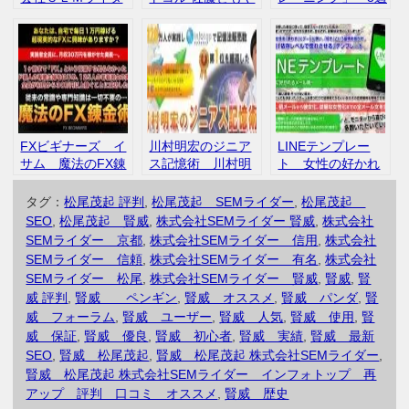
ー レビュー
す インフォトッ
間で自分を変える7
プ 再アップ 評
つのステップ 吉
判 口コミ
田博彦 再アッ
プ インフォトッ
プ
FXビギナーズ イ
川村明宏のジニア
LINEテンプレー
サム 魔法のFX錬
ス記憶術 川村明
ト 女性の好かれ
金術 評判 口コ
宏 インフォトッ
るメール術 上杉
ミ インフォトッ
プ 口コミ 評判
りゅう 再アッ
タグ：
松尾茂起 評判
,
松尾茂起 SEMライダー
,
松尾茂起
プ
プ 内容 評判
SEO
,
松尾茂起 賢威
,
株式会社SEMライダー 賢威
,
株式会社
SEMライダー 京都
,
株式会社SEMライダー 信用
,
株式会社
SEMライダー 信頼
,
株式会社SEMライダー 有名
,
株式会社
SEMライダー 松尾
,
株式会社SEMライダー 賢威
,
賢威
,
賢
威 評判
,
賢威 ペンギン
,
賢威 オススメ
,
賢威 パンダ
,
賢
威 フォーラム
,
賢威 ユーザー
,
賢威 人気
,
賢威 使用
,
賢
威 保証
,
賢威 優良
,
賢威 初心者
,
賢威 実績
,
賢威 最新
SEO
,
賢威 松尾茂起
,
賢威 松尾茂起 株式会社SEMライダー
,
賢威 松尾茂起 株式会社SEMライダー インフォトップ 再
アップ 評判 口コミ オススメ
,
賢威 歴史