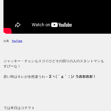
出典
YouTube
ジャッキー・チェンもスゴイけどその回りの人のスタントマンも
すげーな！
若い時はキレが全然違うわ～
Σヽ(｀д´；)ﾉ うおおおお！
では本日はコチラ↴