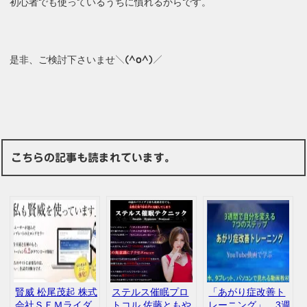
初心者でも使っているうちに慣れるからです。
是非、ご検討下さいませ
＼(^o^)／
こちらの記事も読まれています。
賢威 松尾茂起 株式
ステルス催眠プロ
「あがり症改善ト
会社ＳＥＭライダ
トコル 佐藤ともや
レーニング」 3週