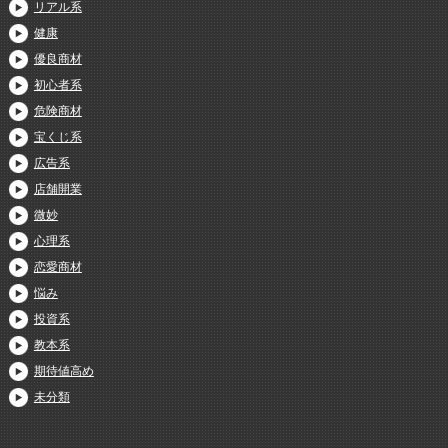
リアル系
健康
優良商材
初心者系
危険商材
宝くじ系
広告系
店舗開業
微妙
心理系
恋愛商材
悩み
投資系
教本系
期待値高め
未分類