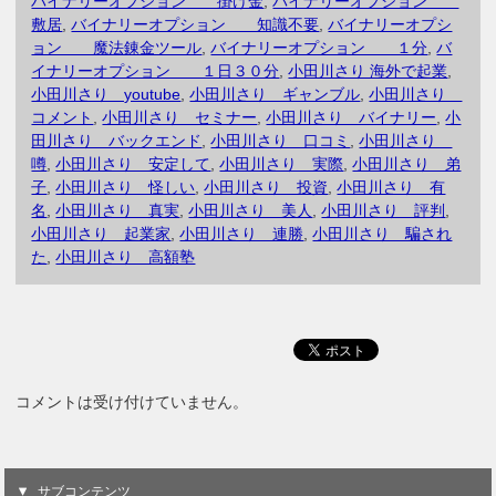
バイナリーオプション 掛け金
,
バイナリーオプション
敷居
,
バイナリーオプション 知識不要
,
バイナリーオプシ
ョン 魔法錬金ツール
,
バイナリーオプション １分
,
バ
イナリーオプション １日３０分
,
小田川さり 海外で起業
,
小田川さり youtube
,
小田川さり ギャンブル
,
小田川さり
コメント
,
小田川さり セミナー
,
小田川さり バイナリー
,
小
田川さり バックエンド
,
小田川さり 口コミ
,
小田川さり
噂
,
小田川さり 安定して
,
小田川さり 実際
,
小田川さり 弟
子
,
小田川さり 怪しい
,
小田川さり 投資
,
小田川さり 有
名
,
小田川さり 真実
,
小田川さり 美人
,
小田川さり 評判
,
小田川さり 起業家
,
小田川さり 連勝
,
小田川さり 騙され
た
,
小田川さり 高額塾
コメントは受け付けていません。
サブコンテンツ