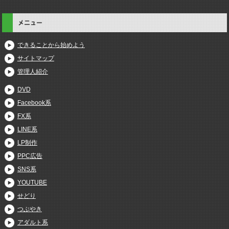
メニュー
できることから始めよう
サイトマップ
管理人紹介
DVD
Facebook系
FX系
LINE系
LP制作
PPC広告
SNS系
YOUTUBE
せどり
つぶやき
アダルト系