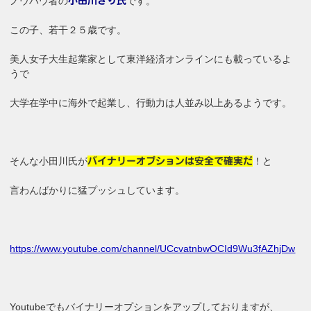
ノウハウ者の
です。
小田川さり氏
この子、若干２５歳です。
美人女子大生起業家として東洋経済オンラインにも載っているよ
うで
大学在学中に海外で起業し、行動力は人並み以上あるようです。
そんな小田川氏が
！と
バイナリーオプションは安全で確実だ
言わんばかりに猛プッシュしています。
https://www.youtube.com/channel/UCcvatnbwOCId9Wu3fAZhjDw
Youtubeでもバイナリーオプションをアップしておりますが、