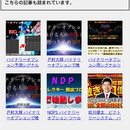
こちらの記事も読まれています。
バイナリーオプシ
戸村大輝 バイナリ
バイナリーオプシ
ョン予測シグナル
ーオプションで喰
ョン用シグナルツ
BIGバイナリー 戸
う シグナルツール
ール「Axis」 戸村
村大輝
Axis 口コミ レビュ
大輝 口コミ
ー
戸村大輝 バイナリ
NDP1 バイナリー
前川優太 ビクト
ーオプションで喰
オプション ツール
リーシステム バ
う シグナル Axis
ミスターS 口コミ
イナリーオプショ
レビュー
ン 口コミ レビ