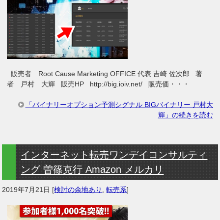
販売者 Root Cause Marketing OFFICE 代表 吉崎 佐次郎 著
者 戸村 大輝 販売HP http://big.ioiv.net/ 販売価・・・
「バイナリーオプション予測シグナル BIGバイナリー 戸村大
輝」の続きを読む
インターネット転売ワンデイコンサルティ
ング 曽篠克行 Amazon メルカリ
2019年7月21日
[
検討の余地あり
,
転売系
]