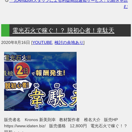
「元Amazonスタッフによる利益商品通知サービス」の続きを読
む
電光石火で稼ぐ！？ 脱初心者！韋駄天
2020年8月16日
[
YOUTUBE
,
検討の余地あり
]
販売者名 Kronos 新美則幸 教材製作者 椎名大介 販売HP
https://www.idaten.biz/ 販売価格 12,800円 電光石火で稼ぐ！？
脱初・・・