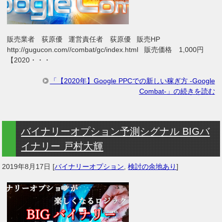
販売業者 荻原優 運営責任者 荻原優 販売HP
http://gugucon.com//combat/gc/index.html 販売価格 1,000円
【2020・・・
「【2020年】Google PPCでの新しい稼ぎ方 ‐Google
Combat‐」の続きを読む
バイナリーオプション予測シグナル BIGバ
イナリー 戸村大輝
2019年8月17日
[
バイナリーオプション
,
検討の余地あり
]