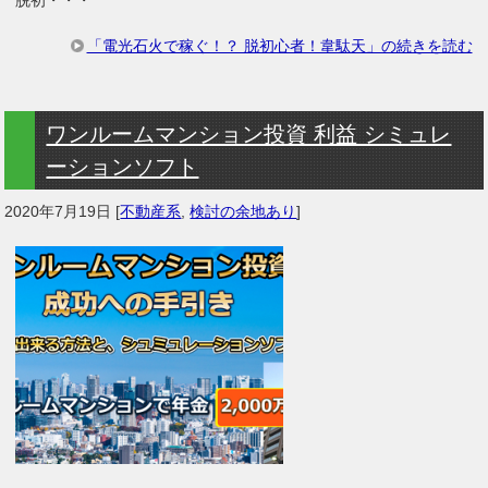
「電光石火で稼ぐ！？ 脱初心者！韋駄天」の続きを読む
ワンルームマンション投資 利益 シミュレ
ーションソフト
2020年7月19日
[
不動産系
,
検討の余地あり
]