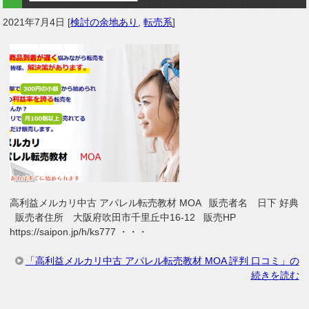
2021年7月4日
[
検討の余地あり
,
転売系
]
高利益メルカリ中古 アパレル転売教材 MOA 販売者名 日下 好典
販売者住所 大阪府吹田市千里丘中16-12 販売HP
https://saipon.jp/h/ks777 ・・・
「高利益メルカリ中古 アパレル転売教材 MOA 評判 口コミ」の
続きを読む