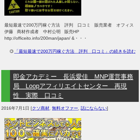
最短最速で200万円稼ぐ方法 評判 口コミ 販売業者 オフィス
伊藤 商材作成者 中村公明 販売HP
http://officeito.info/200man/japan/ &・・・
「最短最速で200万円稼ぐ方法 評判 口コミ」の続きを読む
即金アカデミー 長浜愛佳 MNP運営事務
局 Loopアフィリエイトセンター 再現
性 実際 口コミ
2016年7月1日
[
クソ商材
,
無料オファー
,
話にならない
]