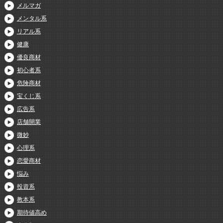
メルマガ
メンタル系
リアル系
健康
優良商材
初心者系
危険商材
宝くじ系
広告系
店舗開業
微妙
心理系
恋愛商材
悩み
投資系
教本系
期待値高め