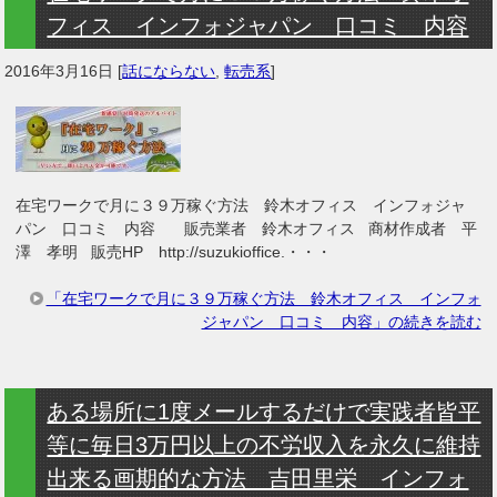
フィス インフォジャパン 口コミ 内容
2016年3月16日
[
話にならない
,
転売系
]
在宅ワークで月に３９万稼ぐ方法 鈴木オフィス インフォジャ
パン 口コミ 内容 販売業者 鈴木オフィス 商材作成者 平
澤 孝明 販売HP http://suzukioffice.・・・
「在宅ワークで月に３９万稼ぐ方法 鈴木オフィス インフォ
ジャパン 口コミ 内容」の続きを読む
ある場所に1度メールするだけで実践者皆平
等に毎日3万円以上の不労収入を永久に維持
出来る画期的な方法 吉田里栄 インフォ