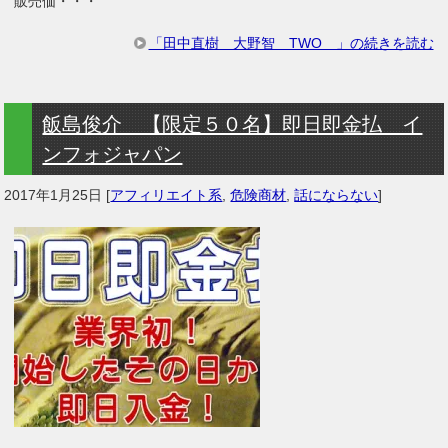
販売価・・・
「田中直樹 大野智 TWO 」の続きを読む
飯島俊介 【限定５０名】即日即金払 イ
ンフォジャパン
2017年1月25日
[
アフィリエイト系
,
危険商材
,
話にならない
]