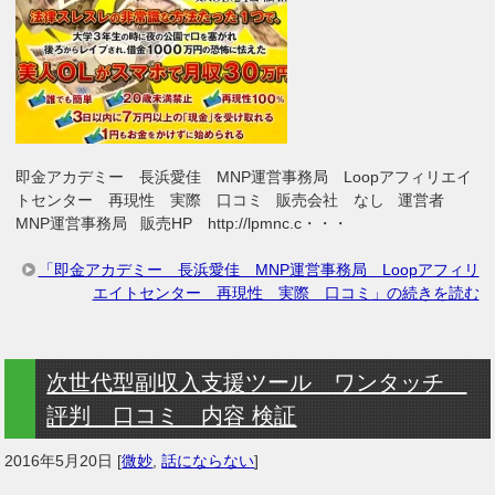
即金アカデミー 長浜愛佳 MNP運営事務局 Loopアフィリエイ
トセンター 再現性 実際 口コミ 販売会社 なし 運営者
MNP運営事務局 販売HP http://lpmnc.c・・・
「即金アカデミー 長浜愛佳 MNP運営事務局 Loopアフィリ
エイトセンター 再現性 実際 口コミ」の続きを読む
次世代型副収入支援ツール ワンタッチ
評判 口コミ 内容 検証
2016年5月20日
[
微妙
,
話にならない
]