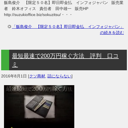
飯島俊介 【限定５０名】即日即金払 インフォジャパン 販売業
者 鈴木オフィス 責任者 田中雄一 販売HP
http://suzukioffice.biz/sokuzitsu/・・・
「飯島俊介 【限定５０名】即日即金払 インフォジャパン」
の続きを読む
最短最速で200万円稼ぐ方法 評判 口コ
ミ
2016年8月1日
[
クソ商材
,
話にならない
]