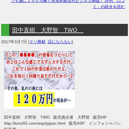
でも週に１００万稼ぐ現実的超世代ビジネス降臨！ 評判 口コ
ミ」の続きを読む
田中直樹 大野智 TWO
2017年3月7日
[
クソ商材
,
話にならない
]
田中直樹 大野智 TWO 販売責任者 大野智 販売HP
http://kens55.com/asp/ijapan.html 販売ASP インフォジャパン