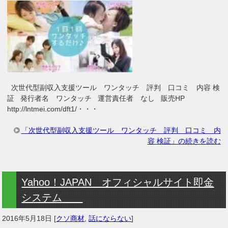
次世代型副収入支援ツール ワンタッチ 評判 口コミ 内容 検
証 発行者名 ワンタッチ 運営責任者 なし 販売HP
http://lntmei.com/dft1/・・・
「次世代型副収入支援ツール ワンタッチ 評判 口コミ 内
容 検証」の続きを読む
Yahoo！JAPAN オフィシャルサイト即金
システム
2016年5月18日
[
クソ商材
,
話にならない
]