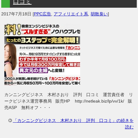
口コミ
2017年7月18日
[
PPC広告
,
アフィリエイト系
,
胡散臭い
]
カンニングビジネス 木村さおり 評判 口コミ 運営責任者 リ
ークビジネス運営事務局 販売HP http://netleak.biz/lp/vv/1k/ 販
売ASP 無料オフ・・・
「カンニングビジネス 木村さおり 評判 口コミ」の続きを
読む