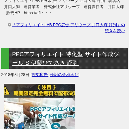
アフィリエイトLAB PPC広告 アリウープ 井口大輝 評判 著者名
井口大輝 運営業者 株式会社アリウープ 運営責任者 井口大輝
販売HP https://afi・・・
「アフィリエイトLAB PPC広告 アリウープ 井口大輝 評判」の
続きを読む
PPCアフィリエイト 特化型 サイト作成ツ
ール S 伊藤ひであき 評判
2018年5月28日
[
PPC広告
,
検討の余地あり
]