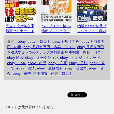
完全丸投げ無在庫
ハイブリット輸出-
物販Master伝承プ
転売セミナー イ
輸出プロジェクト
ロジェクト 宮内
ンプレスタアフィ
kaikoku〈開国）
としひで ebay 転
リエイトセンタ
Amazon eBay
売
タグ：
ebay
,
ebay 口コミ
,
ebay 月収５万円
,
ebay 月収５万
ー 中本明宣 評
口コミ 評判
円 内容
,
ebay 月収５万円 内容 口コミ
,
ebay 月収５万円
判 口コミ
を達成する５つのステップ無料講座 中本明宣 内容 口コミ
,
ebay 輸出
,
ebay オークション
,
ebay クレジットカード
,
ebay 中本
,
ebay 出品
,
ebay 在庫
,
ebay 手法
,
ebay 教
えて
,
ebay 決済
,
ebay 直接取引
,
ebay 英語力
,
ebay 資
金
,
ebay 転売
,
中本明宣 内容 口コミ
コメントは受け付けていません。