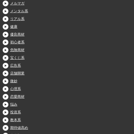
メルマガ
メンタル系
リアル系
健康
優良商材
初心者系
危険商材
宝くじ系
広告系
店舗開業
微妙
心理系
恋愛商材
悩み
投資系
教本系
期待値高め