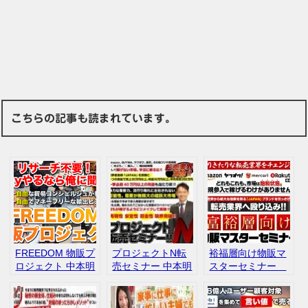
こちらの記事も読まれています。
FREEDOM 物販プ
プロジェクトN転
裕福層向け物販マ
ロジェクト 中本明
売セミナー 中本明
スターセミナー
宣 ebay 輸出 無在
宣 本当に稼げるの
中本アキノブ 口
庫
か 口コミ 評判
コミ レビュー