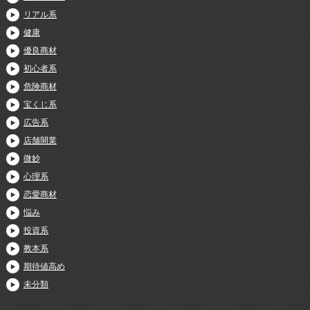
リアル系
健康
優良商材
初心者系
危険商材
宝くじ系
広告系
店舗開業
微妙
心理系
恋愛商材
悩み
投資系
教本系
期待値高め
未分類