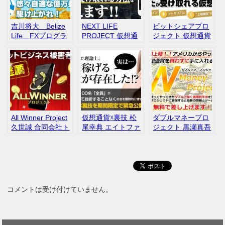
吉川将大 Belize
NEXT LIFE
ビットシェアプロ
Life FXプログラ
PROJECT 仮想通
ジェクト 仮想通貨
ム 評判 口コミ
貨 廣田康平 株式会
中嶋義人 リバリッ
社RID 評判
チアフィリエイト
センター
All Winner Project
仮想通貨☓裏技 松
ダブルマネープロ
久世誠 合同会社ト
尾幸典 エイトファ
ジェクト 黒瀬真吾
ラストイノベーシ
ン合同会社 口コミ
仮想通貨 評判
ョン 口コミ
レビュー
コメントは受け付けていません。