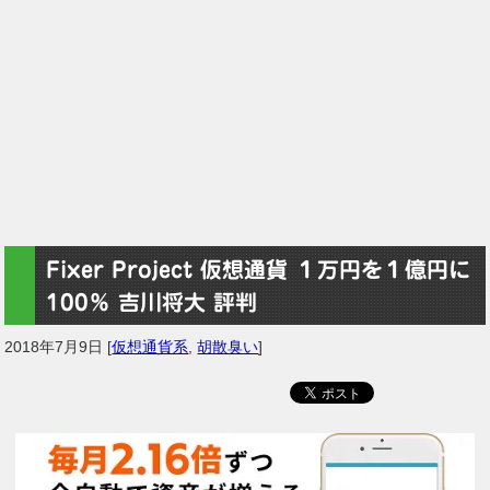
Fixer Project 仮想通貨 １万円を１億円に
100％ 吉川将大 評判
2018年7月9日
[
仮想通貨系
,
胡散臭い
]