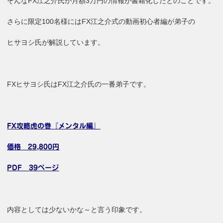
そんなFX江之介氏が月額3万円の情報が書籍化したとのことです。
さらに限定100名様にはFX江之介式の動画初心者編が弟子の
ヒサヨシ氏が解説しています。
FXヒサヨシ氏はFX江之介氏の一番弟子です。
FX攻略虎の巻『メンタル編』
価格 29,800円
PDF 39ページ
内容としては少ないかな～と言う印象です。