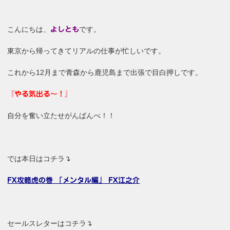
こんにちは、
です。
よしとも
東京から帰ってきてリアルの仕事が忙しいです。
これから12月まで青森から鹿児島まで出張で目白押しです。
『やる気出る～！』
自分を奮い立たせがんばんべ！！
では本日はコチラ↴
FX攻略虎の巻 「メンタル編」 FX江之介
セールスレターはコチラ↴