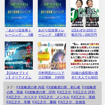
「あがり症改善ト
あがり症改善トレ
1日わずか10分で
レーニング」 3週
ーニング 3週間で
毎日70～200万円
間で自分を変える7
自分を変える7つの
の利益を安定して
つのステップ 吉
ステップ 吉田博
稼ぎ続ける！？ FX
田博彦 再アッ
彦 心理セラピ
スキャル・パーフ
プ インフォトッ
ー・カウンセリン
ェクトシグナル
プ
グ協会 評判 口コ
ミ
【COAオプトイ
川村明宏のジニア
20歳の成長期が過
ン】クリアイズム
ス記憶術 川村明
ぎた大人でも90日
オプトインアフィ
宏 インフォトッ
間で最低でも1cm
リエイト 口コ
プ 口コミ 評判
以上身長が伸びる
タグ：
FX攻略虎の巻 内容
,
FX攻略虎の巻 初心者
,
FX攻略虎
ミ 評判 レビュ
方法『上嶋式３ス
の巻 実績
,
FX攻略虎の巻 評判
,
FX江之介
,
FX江之介 評判
,
ー
テッププログラ
FX江之介 カリスマ
,
FX江之介 メンタル
,
FX江之介 実績
,
ム』
FX江之介 常勝
,
FX江之介 書籍
,
FX江之介 生放送