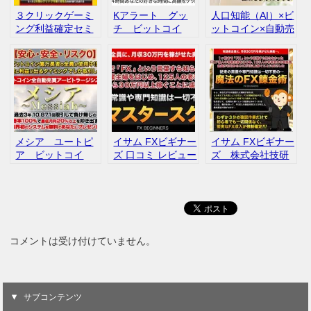
３クリックゲーミ
Kアラート グッ
人口知能（AI）×ビ
ング利益確定セミ
チ ビットコイ
ットコイン×自動売
ナー レビュー
ン 口コミ レビ
買 紺野 寛之 評
ュー
判 口コミ
メシア ユートピ
イサム FXビギナー
イサム FXビギナー
ア ビットコイ
ズ 口コミ レビュー
ズ 株式会社技研
ン Loopアフィリ
口コミ レビュー
エイトセンター 一
之瀬裕太 評判
口コミ
コメントは受け付けていません。
サブコンテンツ