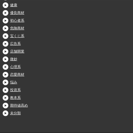
健康
優良商材
初心者系
危険商材
宝くじ系
広告系
店舗開業
微妙
心理系
恋愛商材
悩み
投資系
教本系
期待値高め
未分類