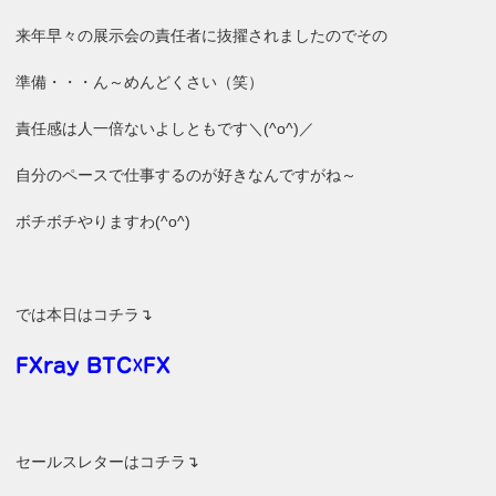
来年早々の展示会の責任者に抜擢されましたのでその
準備・・・ん～めんどくさい（笑）
責任感は人一倍ないよしともです＼(^o^)／
自分のペースで仕事するのが好きなんですがね～
ボチボチやりますわ(^o^)
では本日はコチラ↴
FXray BTC☓FX
セールスレターはコチラ↴