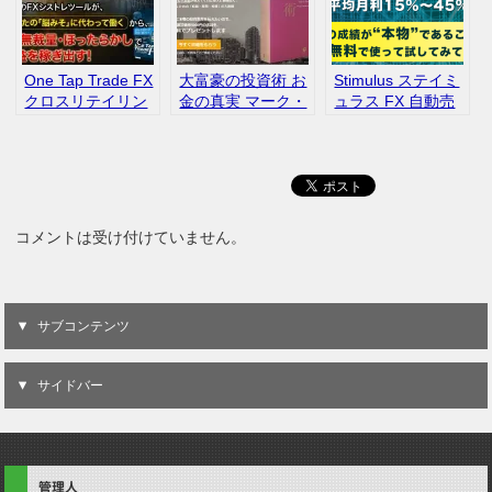
One Tap Trade FX
大富豪の投資術 お
Stimulus ステイミ
クロスリテイリン
金の真実 マーク・
ュラス FX 自動売
グ株式会社 EA 自
モーガン・フォー
買 無料
動売買 評判
ド 書籍無料
コメントは受け付けていません。
サブコンテンツ
サイドバー
管理人