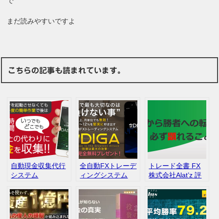
で
まだ読みやすいですよ
こちらの記事も読まれています。
自動現金収集代行
全自動FXトレーデ
トレード全書 FX
システム
ィングシステム
株式会社Alat’z 評
OASystem FX 自
DIGA 自動売買 EA
判 口コミ
動売買 無料