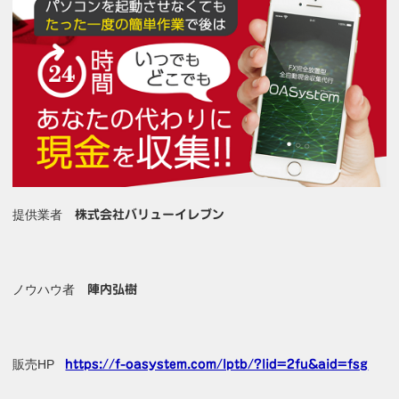
提供業者
株式会社バリューイレブン
ノウハウ者
陣内弘樹
販売HP
https://f-oasystem.com/lptb/?lid=2fu&aid=fsg