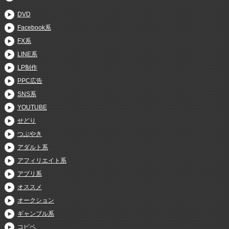
DVD
Facebook系
FX系
LINE系
LP制作
PPC広告
SNS系
YOUTUBE
せどり
つぶやき
アダルト系
アフィリエイト系
アプリ系
オススメ
オークション
ギャンブル系
コピペ