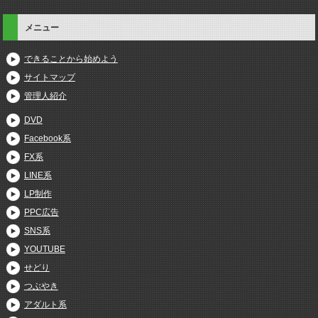
メニュー
できることから始めよう
サイトマップ
管理人紹介
DVD
Facebook系
FX系
LINE系
LP制作
PPC広告
SNS系
YOUTUBE
せどり
つぶやき
アダルト系