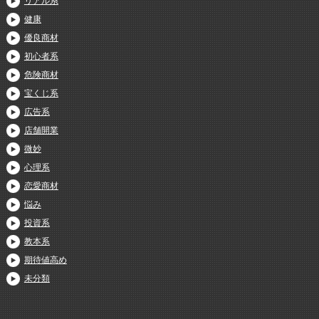
リアル系
健康
優良商材
初心者系
危険商材
宝くじ系
広告系
店舗開業
微妙
心理系
恋愛商材
悩み
投資系
教本系
期待値高め
未分類