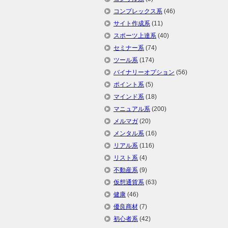
コンプレックス系
(46)
サイト作成系
(11)
スポーツ上達系
(40)
セミナー系
(74)
ツール系
(174)
バイナリーオプション
(56)
ポイント系
(5)
マインド系
(18)
マニュアル系
(200)
メルマガ
(20)
メンタル系
(16)
リアル系
(116)
リスト系
(4)
不動産系
(9)
仮想通貨系
(63)
健康
(46)
優良商材
(7)
初心者系
(42)