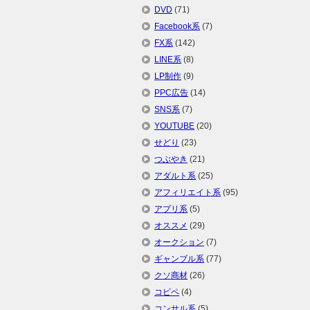
DVD
(71)
Facebook系
(7)
FX系
(142)
LINE系
(8)
LP制作
(9)
PPC広告
(14)
SNS系
(7)
YOUTUBE
(20)
せどり
(23)
つぶやき
(21)
アダルト系
(25)
アフィリエイト系
(95)
アプリ系
(5)
オススメ
(29)
オークション
(7)
ギャンブル系
(77)
クソ商材
(26)
コピペ
(4)
コンサル系
(5)