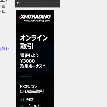
toZ
め！
 所在
ヶ丘
を読む