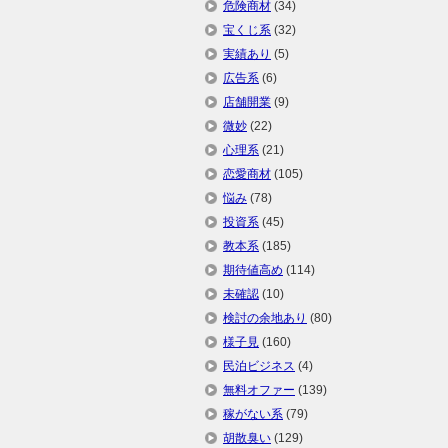
危険商材
(34)
宝くじ系
(32)
実績あり
(5)
広告系
(6)
店舗開業
(9)
微妙
(22)
心理系
(21)
恋愛商材
(105)
悩み
(78)
投資系
(45)
教本系
(185)
期待値高め
(114)
未確認
(10)
検討の余地あり
(80)
様子見
(160)
民泊ビジネス
(4)
無料オファー
(139)
稼がない系
(79)
胡散臭い
(129)