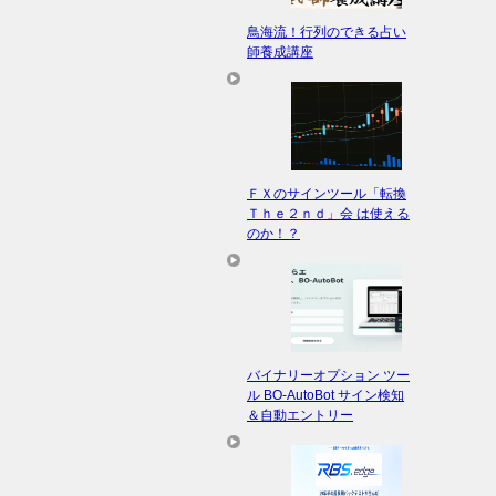
鳥海流！行列のできる占い
師養成講座
ＦＸのサインツール「転換
Ｔｈｅ２ｎｄ」会 は使える
のか！？
バイナリーオプション ツー
ル BO-AutoBot サイン検知
＆自動エントリー