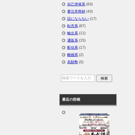
自己啓発系
(63)
要注意商材
(43)
話にならない
(17)
転売系
(87)
輸出系
(11)
通販系
(15)
配信系
(17)
離婚系
(2)
高額塾
(5)
最近の投稿