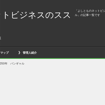
「よしとものネットビジ
ットビジネスのスス
ル」の記事一覧です
覧
トマップ
管理人紹介
2050年 バンギャル