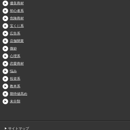
優良商材
初心者系
危険商材
宝くじ系
広告系
店舗開業
微妙
心理系
恋愛商材
悩み
投資系
教本系
期待値高め
未分類
サイトマップ