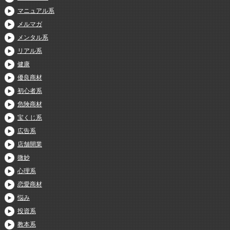
マニュアル系
メルマガ
メンタル系
リアル系
健康
優良商材
初心者系
危険商材
宝くじ系
広告系
店舗開業
微妙
心理系
恋愛商材
悩み
投資系
教本系