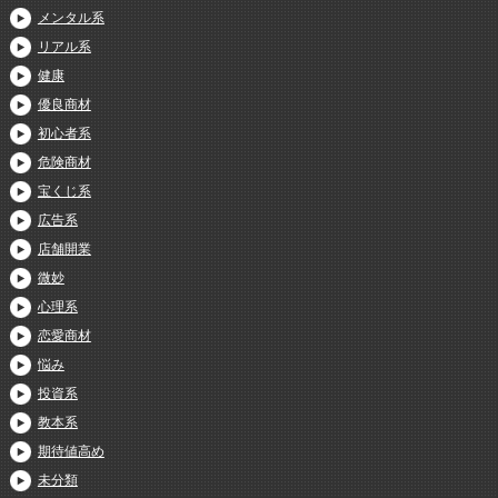
メンタル系
リアル系
健康
優良商材
初心者系
危険商材
宝くじ系
広告系
店舗開業
微妙
心理系
恋愛商材
悩み
投資系
教本系
期待値高め
未分類