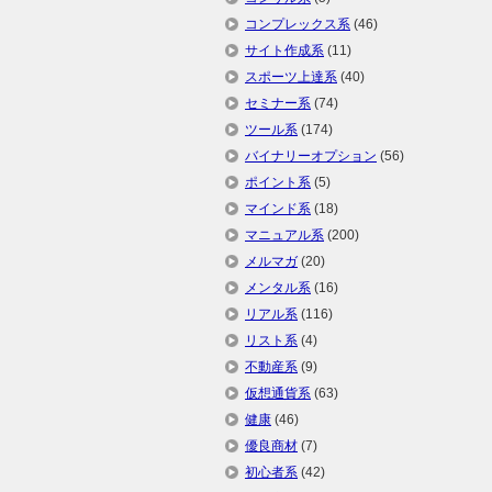
コンプレックス系
(46)
サイト作成系
(11)
スポーツ上達系
(40)
セミナー系
(74)
ツール系
(174)
バイナリーオプション
(56)
ポイント系
(5)
マインド系
(18)
マニュアル系
(200)
メルマガ
(20)
メンタル系
(16)
リアル系
(116)
リスト系
(4)
不動産系
(9)
仮想通貨系
(63)
健康
(46)
優良商材
(7)
初心者系
(42)