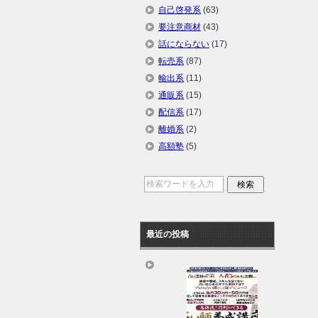
自己啓発系
(63)
要注意商材
(43)
話にならない
(17)
転売系
(87)
輸出系
(11)
通販系
(15)
配信系
(17)
離婚系
(2)
高額塾
(5)
最近の投稿