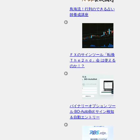
鳥海流！行列のできる占い
師養成講座
ＦＸのサインツール「転換
Ｔｈｅ２ｎｄ」会 は使える
のか！？
バイナリーオプション ツー
ル BO-AutoBot サイン検知
＆自動エントリー