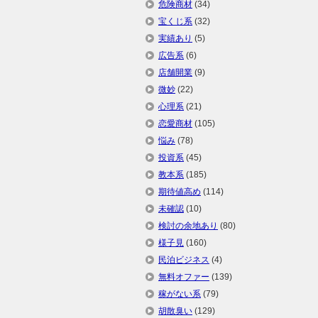
危険商材
(34)
宝くじ系
(32)
実績あり
(5)
広告系
(6)
店舗開業
(9)
微妙
(22)
心理系
(21)
恋愛商材
(105)
悩み
(78)
投資系
(45)
教本系
(185)
期待値高め
(114)
未確認
(10)
検討の余地あり
(80)
様子見
(160)
民泊ビジネス
(4)
無料オファー
(139)
稼がない系
(79)
胡散臭い
(129)