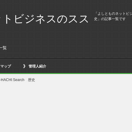
「よしとものネットビジネ
ットビジネスのスス
史」の記事一覧です
事一覧
トマップ
管理人紹介
-HACHI Search 歴史