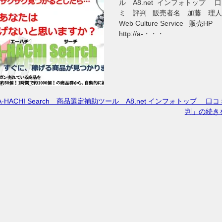
ル A8.net インフォトップ 
ミ 評判 販売者名 加藤 理
Web Culture Service 販売HP
http://a-・・・
A-HACHI Search 商品選定補助ツール A8.net インフォトップ 口
判」の続き