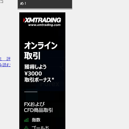
口コ
め！
人
コミ 評
を読む