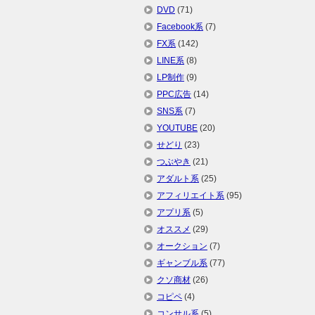
DVD
(71)
Facebook系
(7)
FX系
(142)
LINE系
(8)
LP制作
(9)
PPC広告
(14)
SNS系
(7)
YOUTUBE
(20)
せどり
(23)
つぶやき
(21)
アダルト系
(25)
アフィリエイト系
(95)
アプリ系
(5)
オススメ
(29)
オークション
(7)
ギャンブル系
(77)
クソ商材
(26)
コピペ
(4)
コンサル系
(5)