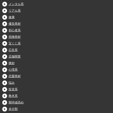
メンタル系
リアル系
健康
優良商材
初心者系
危険商材
宝くじ系
広告系
店舗開業
微妙
心理系
恋愛商材
悩み
投資系
教本系
期待値高め
未分類