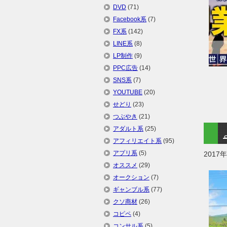
DVD
(71)
Facebook系
(7)
FX系
(142)
LINE系
(8)
LP制作
(9)
PPC広告
(14)
SNS系
(7)
YOUTUBE
(20)
せどり
(23)
つぶやき
(21)
アダルト系
(25)
アフィリエイト系
(95)
アプリ系
(5)
2017
オススメ
(29)
オークション
(7)
ギャンブル系
(77)
クソ商材
(26)
コピペ
(4)
コンサル系
(5)