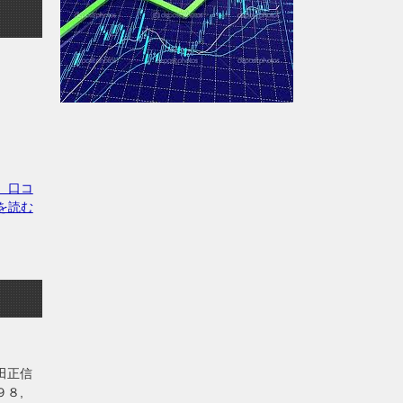
y 口コ
を読む
田正信
８,