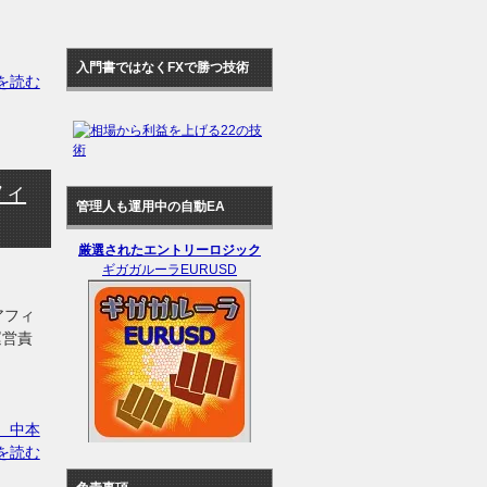
入門書ではなくFXで勝つ技術
を読む
フィ
管理人も運用中の自動EA
厳選されたエントリーロジック
ギガガルーラEURUSD
アフィ
運営責
 中本
を読む