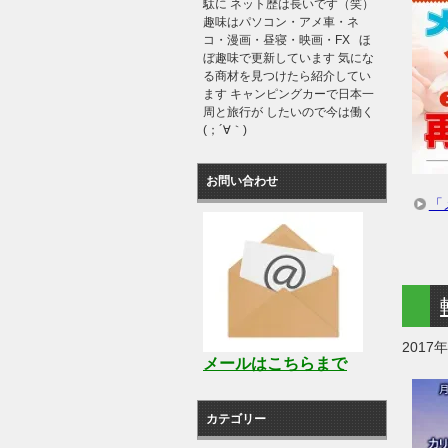
駄に ネット歴は長いです（笑）
趣味はパソコン・アメ車・ネ
コ・漫画・昼寝・映画・FX ほ
ぼ趣味で更新しています 気にな
る商材を見つけたら紹介してい
ます キャンピングカーで日本一
周と旅行が したいので今は働く
(；´∀｀)
お問い合わせ
「
2017
メールはこちらまで
カテゴリー