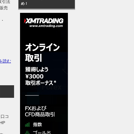
取引法
め！
販売
・・・
を読む
 口コ
HP