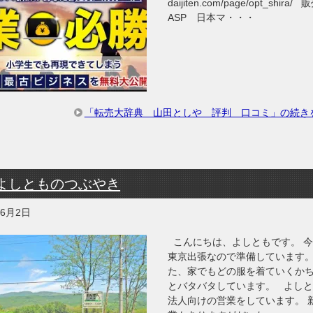
daijiten.com/page/opt_shira/ 
ASP 日本マ・・・
「転売大辞典 山田としや 評判 口コミ」の続き
よしとものつぶやき
年6月2日
こんにちは、よしともです。 
東京出張なので準備しています。
た、家でもどの服を着ていくか
とバタバタしています。 よし
法人向けの営業をしています。 