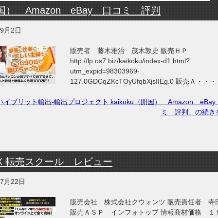
国） Amazon eBay 口コミ 評判
年9月2日
販売者 藤木雅治 茂木敦史 販売ＨＰ
http://lp.os7.biz/kaikoku/index-d1.html?
utm_expid=98303969-
127.0GDCqZKcTOyUfqbXjsIIEg.0 販売Ａ・・・
ハイブリット輸出-輸出プロジェクト kaikoku〈開国） Amazon eBa
ミ 評判」の続き
X 転売スクール レビュー
年7月22日
販売会社 株式会社クウォンツ 販売責任者 寺
販売ＡＳＰ インフォトップ 情報商材価格 １９