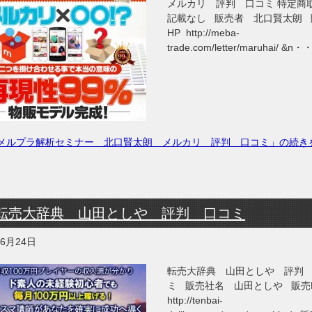
メルカリ 評判 口コミ 特定商
記載なし 販売者 北口賢太朗 
HP http://meba-
trade.com/letter/maruhai/ &n
メルプラ解析セミナー 北口賢太朗 メルカリ 評判 口コミ」の続き
転売大辞典 山田としや 評判 口コミ
年6月24日
転売大辞典 山田としや 評判
ミ 販売社名 山田としや 販売
http://tenbai-