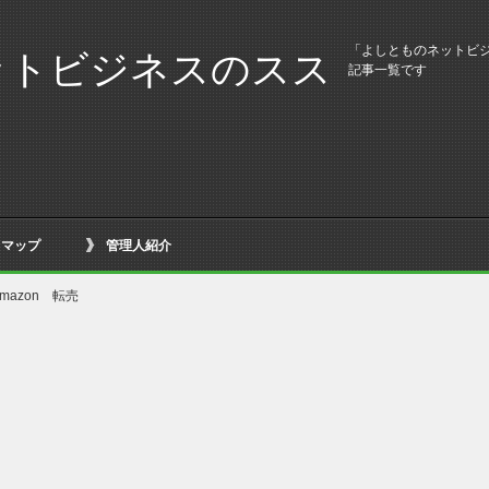
「よしとものネットビジ
ットビジネスのスス
記事一覧です
トマップ
管理人紹介
mazon 転売