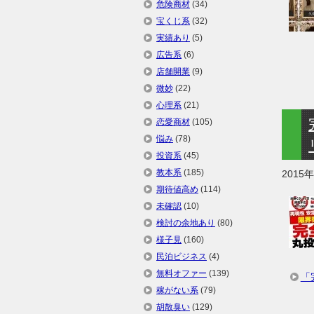
危険商材
(34)
宝くじ系
(32)
実績あり
(5)
広告系
(6)
店舗開業
(9)
微妙
(22)
心理系
(21)
恋愛商材
(105)
悩み
(78)
投資系
(45)
教本系
(185)
2015
期待値高め
(114)
未確認
(10)
検討の余地あり
(80)
様子見
(160)
民泊ビジネス
(4)
無料オファー
(139)
「
稼がない系
(79)
胡散臭い
(129)