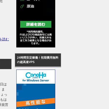
販売
を読む
24時間安定稼働！初期費用無料
の超高速VPS
今日は
 ま
ちょっ
ともは
新規営