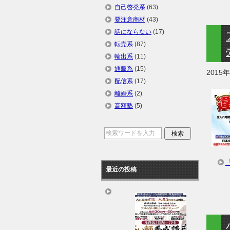
自己啓発系
(63)
要注意商材
(43)
話にならない
(17)
転売系
(87)
輸出系
(11)
通販系
(15)
2015
配信系
(17)
離婚系
(2)
高額塾
(5)
最近の投稿