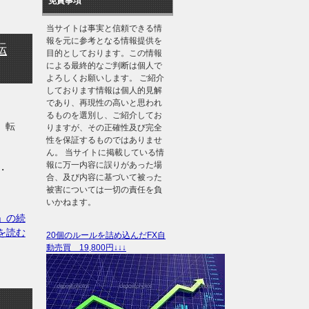
免責事項
当サイトは事実と信頼できる情
報を元に参考となる情報提供を
転
目的としております。この情報
による最終的なご判断は個人で
よろしくお願いします。 ご紹介
しております情報は個人的見解
であり、再現性の高いと思われ
るものを選別し、ご紹介してお
 転
りますが、その正確性及び完全
性を保証するものではありませ
ん。 当サイトに掲載している情
報に万一内容に誤りがあった場
・・
合、及び内容に基づいて被った
被害については一切の責任を負
いかねます。
」の続
を読む
20個のルールを詰め込んだFX自
動売買 19,800円↓↓↓