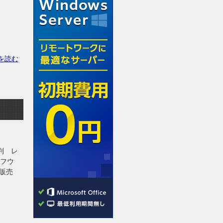
を読む
判 レ
ーフウ
販売