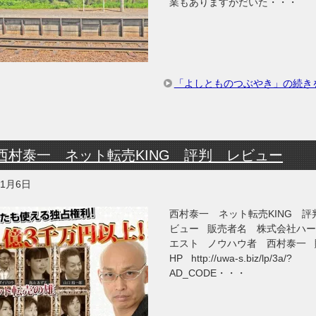
業もありますがだいた・・・
「よしとものつぶやき」の続き
西村泰一 ネット転売KING 評判 レビュー
年1月6日
西村泰一 ネット転売KING 評
ビュー 販売者名 株式会社ハ
エスト ノウハウ者 西村泰一 
HP http://uwa-s.biz/lp/3a/?
AD_CODE・・・