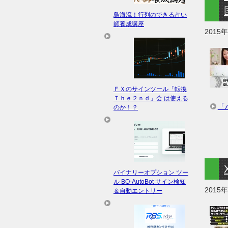
鳥海流！行列のできる占い
師養成講座
2015
ＦＸのサインツール「転換
Ｔｈｅ２ｎｄ」会 は使える
「
のか！？
バイナリーオプション ツー
ル BO-AutoBot サイン検知
2015
＆自動エントリー