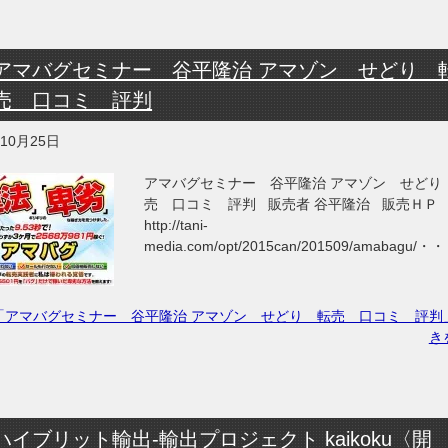
アマバグセミナー 谷平隆治 アマゾン せどり 
売 口コミ 評判
年10月25日
アマバグセミナー 谷平隆治 アマゾン せどり
売 口コミ 評判 販売者 谷平隆治 販売ＨＰ
http://tani-
media.com/opt/2015can/201509/amabagu/・
「アマバグセミナー 谷平隆治 アマゾン せどり 転売 口コミ 評判
き
ハイブリット輸出-輸出プロジェクト kaikoku〈開