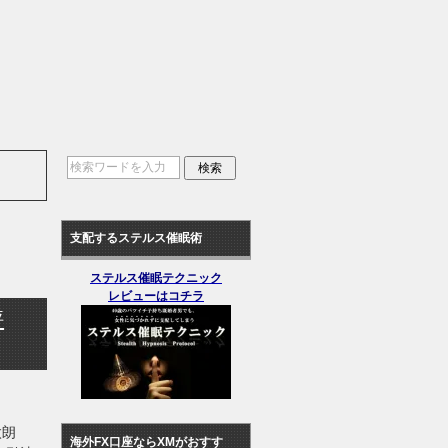
支配するステルス催眠術
ステルス催眠テクニック
レビューはコチラ
評
賢太朗
海外FX口座ならXMがおすす