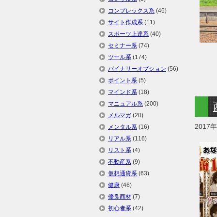
コンプレックス系
(46)
サイト作成系
(11)
スポーツ上達系
(40)
セミナー系
(74)
ツール系
(174)
バイナリーオプション
(56)
ポイント系
(5)
マインド系
(18)
マニュアル系
(200)
メルマガ
(20)
2017
メンタル系
(16)
リアル系
(116)
リスト系
(4)
不動産系
(9)
仮想通貨系
(63)
健康
(46)
優良商材
(7)
初心者系
(42)