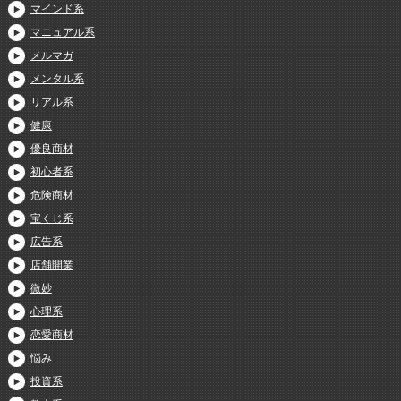
マインド系
マニュアル系
メルマガ
メンタル系
リアル系
健康
優良商材
初心者系
危険商材
宝くじ系
広告系
店舗開業
微妙
心理系
恋愛商材
悩み
投資系