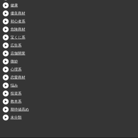
健康
優良商材
初心者系
危険商材
宝くじ系
広告系
店舗開業
微妙
心理系
恋愛商材
悩み
投資系
教本系
期待値高め
未分類