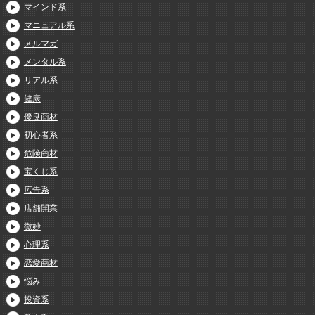
マインド系
マニュアル系
メルマガ
メンタル系
リアル系
健康
優良商材
初心者系
危険商材
宝くじ系
広告系
店舗開業
微妙
心理系
恋愛商材
悩み
投資系