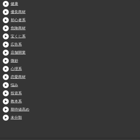
健康
優良商材
初心者系
危険商材
宝くじ系
広告系
店舗開業
微妙
心理系
恋愛商材
悩み
投資系
教本系
期待値高め
未分類