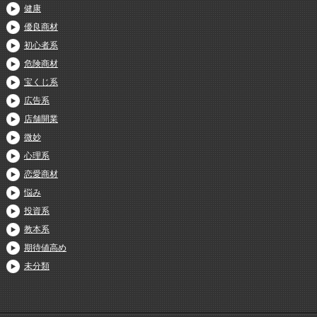
健康
優良商材
初心者系
危険商材
宝くじ系
広告系
店舗開業
微妙
心理系
恋愛商材
悩み
投資系
教本系
期待値高め
未分類