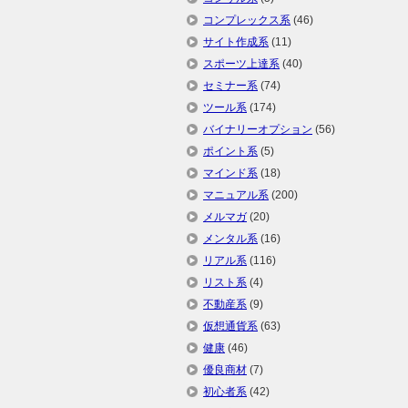
コンプレックス系
(46)
サイト作成系
(11)
スポーツ上達系
(40)
セミナー系
(74)
ツール系
(174)
バイナリーオプション
(56)
ポイント系
(5)
マインド系
(18)
マニュアル系
(200)
メルマガ
(20)
メンタル系
(16)
リアル系
(116)
リスト系
(4)
不動産系
(9)
仮想通貨系
(63)
健康
(46)
優良商材
(7)
初心者系
(42)