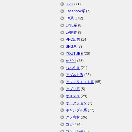
DVD
(71)
Facebook系
(7)
FX系
(142)
LINE系
(8)
LP制作
(9)
PPC広告
(14)
SNS系
(7)
YOUTUBE
(20)
せどり
(23)
つぶやき
(21)
アダルト系
(25)
アフィリエイト系
(95)
アプリ系
(5)
オススメ
(29)
オークション
(7)
ギャンブル系
(77)
クソ商材
(26)
コピペ
(4)
コンサル系
(5)