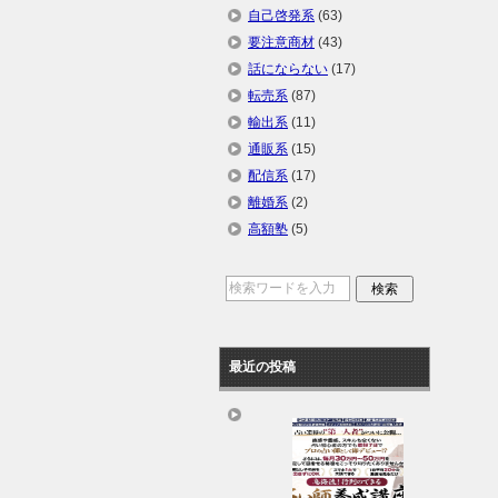
自己啓発系
(63)
要注意商材
(43)
話にならない
(17)
転売系
(87)
輸出系
(11)
通販系
(15)
配信系
(17)
離婚系
(2)
高額塾
(5)
最近の投稿