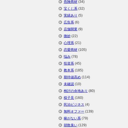
危険商材
(34)
宝くじ系
(32)
実績あり
(5)
広告系
(6)
店舗開業
(9)
微妙
(22)
心理系
(21)
恋愛商材
(105)
悩み
(78)
投資系
(45)
教本系
(185)
期待値高め
(114)
未確認
(10)
検討の余地あり
(80)
様子見
(160)
民泊ビジネス
(4)
無料オファー
(139)
稼がない系
(79)
胡散臭い
(129)