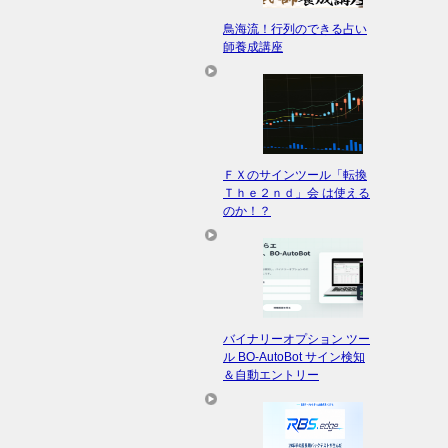
鳥海流！行列のできる占い
師養成講座
ＦＸのサインツール「転換
Ｔｈｅ２ｎｄ」会 は使える
のか！？
バイナリーオプション ツー
ル BO-AutoBot サイン検知
＆自動エントリー