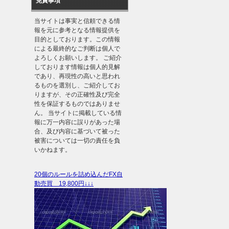
免責事項
当サイトは事実と信頼できる情
報を元に参考となる情報提供を
目的としております。この情報
による最終的なご判断は個人で
よろしくお願いします。 ご紹介
しております情報は個人的見解
であり、再現性の高いと思われ
るものを選別し、ご紹介してお
りますが、その正確性及び完全
性を保証するものではありませ
ん。 当サイトに掲載している情
報に万一内容に誤りがあった場
合、及び内容に基づいて被った
被害については一切の責任を負
いかねます。
20個のルールを詰め込んだFX自
動売買 19,800円↓↓↓