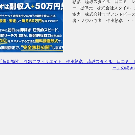
彰彦 琉球スタイル 口コミ 
ー 提供元 株式会社スタイル 
協力 株式会社ラブアンドピー
者・ノウハウ者 仲座彰彦 ・
「超即効性 YDNアフィリエイト 仲座彰彦 琉球スタイル 口コミ 
ー」の続き