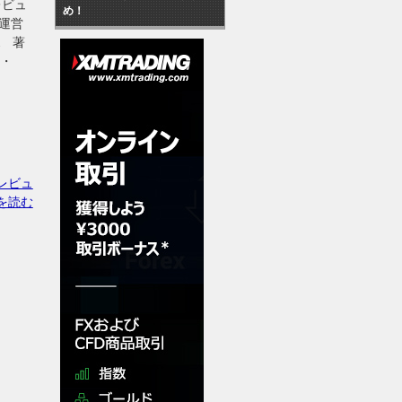
レビュ
め！
運営
ス 著
・・
レビュ
を読む