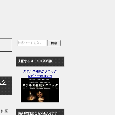
支配するステルス催眠術
ステルス催眠テクニック
レビューはコチラ
スタ
 仲座
海外FX口座ならXMがおすす