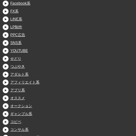
Facebook系
FX系
LINE系
LP制作
PPC広告
SNS系
YOUTUBE
せどり
つぶやき
アダルト系
アフィリエイト系
アプリ系
オススメ
オークション
ギャンブル系
コピペ
コンサル系