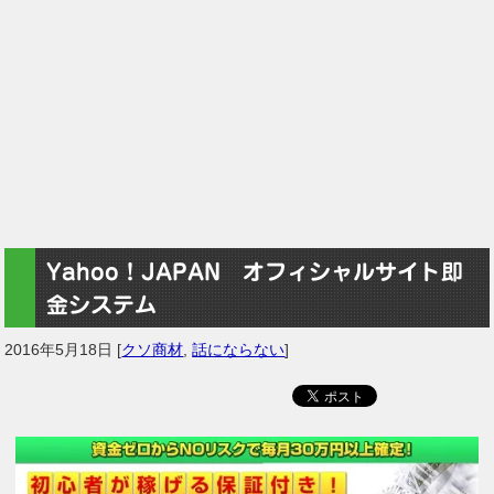
Yahoo！JAPAN オフィシャルサイト即
金システム
2016年5月18日
[
クソ商材
,
話にならない
]