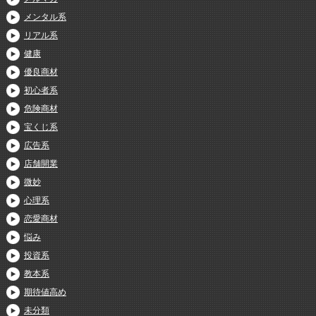
メンタル系
リアル系
健康
優良商材
初心者系
危険商材
宝くじ系
広告系
店舗開業
微妙
心理系
恋愛商材
悩み
投資系
教本系
期待値高め
未分類