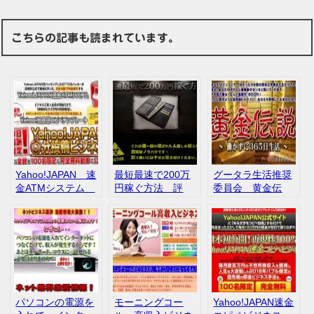
こちらの記事も読まれています。
Yahoo!JAPAN 速
最短最速で200万
グータラ生活推奨
金ATMシステム
円稼ぐ方法 評
委員会 黄金伝
Yahoo!知恵袋 コ
判 口コミ
説 働かずに365
ピペテンプレー
日生活 微妙 評
ト 投稿システ
判
ム 口コミ 評判
パソコンの電源を
モーニングコー
Yahoo!JAPAN速金