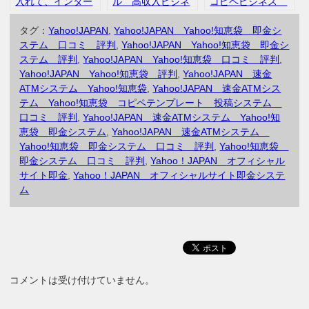
入れて、インター
ル 高収入ビジネ
コピペビジネス
ネットに繋ぐだけ
ス 遠野真央 オ
青木純 株式会社
で収入が発生す
フィス伊藤 イン
SENSE
タグ：
Yahoo!JAPAN
,
Yahoo!JAPAN Yahoo!知恵袋 即金シ
る インフォジャ
フォジャパン
PLATFORM 評
ステム 口コミ 評判
,
Yahoo!JAPAN Yahoo!知恵袋 即金シ
パン オフィス伊
判 口コミ
ステム 評判
,
Yahoo!JAPAN Yahoo!知恵袋 口コミ 評判
,
藤 口コミ 評判
Yahoo!JAPAN Yahoo!知恵袋 評判
,
Yahoo!JAPAN 速金
ATMシステム Yahoo!知恵袋
,
Yahoo!JAPAN 速金ATMシス
テム Yahoo!知恵袋 コピペテンプレート 投稿システム
口コミ 評判
,
Yahoo!JAPAN 速金ATMシステム Yahoo!知
恵袋 即金システム
,
Yahoo!JAPAN 速金ATMシステム
Yahoo!知恵袋 即金システム 口コミ 評判
,
Yahoo!知恵袋
即金システム 口コミ 評判
,
Yahoo！JAPAN オフィシャル
サイト即金
,
Yahoo！JAPAN オフィシャルサイト即金システ
ム
コメントは受け付けていません。