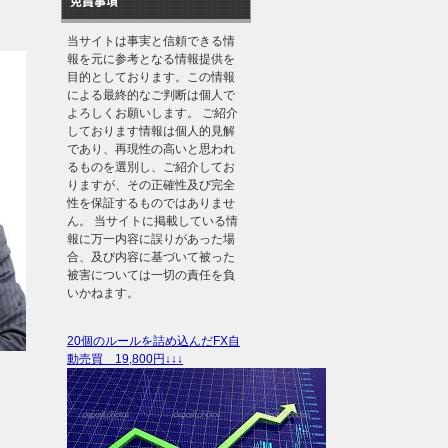
免責事項
当サイトは事実と信頼できる情
報を元に参考となる情報提供を
目的としております。この情報
による最終的なご判断は個人で
よろしくお願いします。 ご紹介
しております情報は個人的見解
であり、再現性の高いと思われ
るものを選別し、ご紹介してお
りますが、その正確性及び完全
性を保証するものではありませ
ん。 当サイトに掲載している情
報に万一内容に誤りがあった場
合、及び内容に基づいて被った
被害については一切の責任を負
いかねます。
20個のルールを詰め込んだFX自
動売買 19,800円↓↓↓