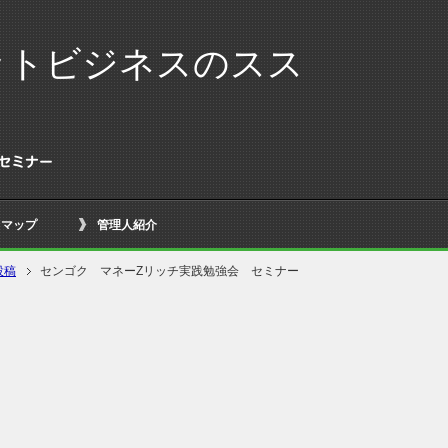
ットビジネスのスス
セミナー
トマップ
管理人紹介
投稿
センゴク マネーZリッチ実践勉強会 セミナー