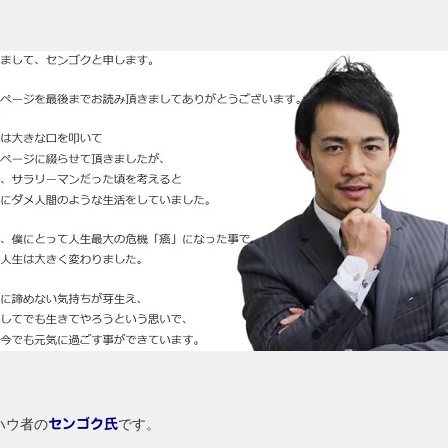
ハウ者の
です。
センゴク氏