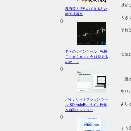
以前
鳥海流！行列のできる占い
師養成講座
大き
それ
ＦＸのサインツール「転換
病気
Ｔｈｅ２ｎｄ」会 は使える
のか！？
「誰
あり
バイナリーオプション ツー
よし
ル BO-AutoBot サイン検知
＆自動エントリー
そう