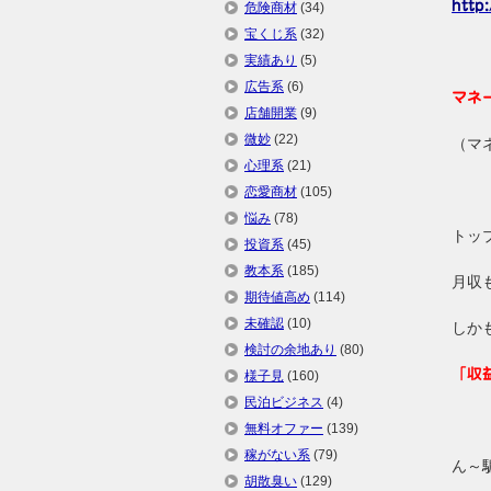
http
危険商材
(34)
宝くじ系
(32)
実績あり
(5)
広告系
(6)
マネ
店舗開業
(9)
微妙
(22)
（マ
心理系
(21)
恋愛商材
(105)
悩み
(78)
トッ
投資系
(45)
教本系
(185)
月収
期待値高め
(114)
未確認
(10)
しか
検討の余地あり
(80)
「収
様子見
(160)
民泊ビジネス
(4)
無料オファー
(139)
稼がない系
(79)
ん～
胡散臭い
(129)