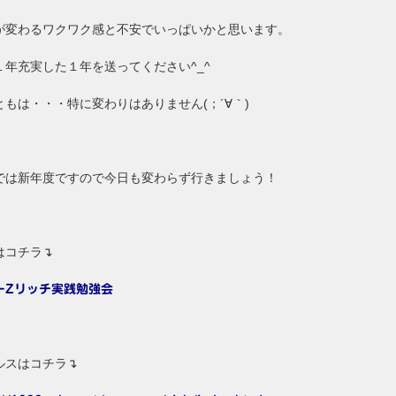
が変わるワクワク感と不安でいっぱいかと思います。
１年充実した１年を送ってください^_^
ともは・・・特に変わりはありません(；´∀｀)
では新年度ですので今日も変わらず行きましょう！
はコチラ↴
ーZリッチ実践勉強会
ルスはコチラ↴