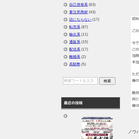
自己啓発系
(63)
要注意商材
(43)
話にならない
(17)
転売系
(87)
輸出系
(11)
通販系
(15)
配信系
(17)
離婚系
(2)
高額塾
(5)
最近の投稿
ノウ