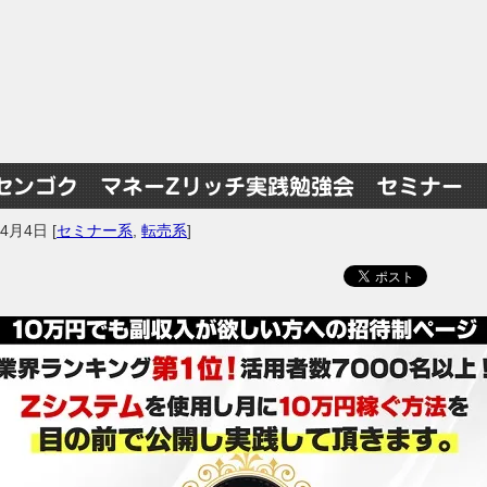
センゴク マネーZリッチ実践勉強会 セミナー
年4月4日
[
セミナー系
,
転売系
]