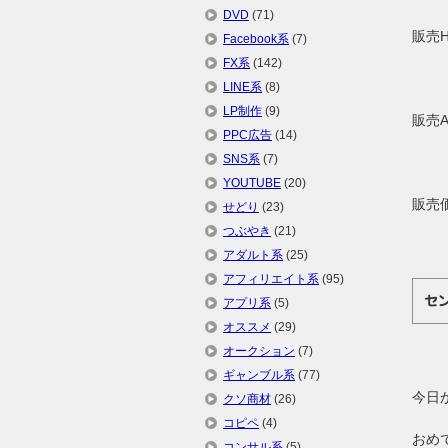
DVD
(71)
販売
Facebook系
(7)
FX系
(142)
LINE系
(8)
LP制作
(9)
販売
PPC広告
(14)
SNS系
(7)
YOUTUBE
(20)
販売
せどり
(23)
つぶやき
(21)
アダルト系
(25)
アフィリエイト系
(95)
セ
アプリ系
(5)
オススメ
(29)
オークション
(7)
ギャンブル系
(77)
今日
クソ商材
(26)
コピペ
(4)
おめで
コンサル系
(5)