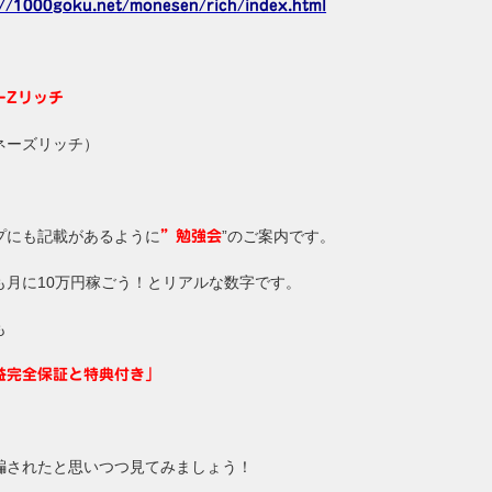
://1000goku.net/monesen/rich/index.html
ーZリッチ
ネーズリッチ）
プにも記載があるように
”のご案内です。
”勉強会
も月に10万円稼ごう！とリアルな数字です。
も
益完全保証と特典付き」
騙されたと思いつつ見てみましょう！