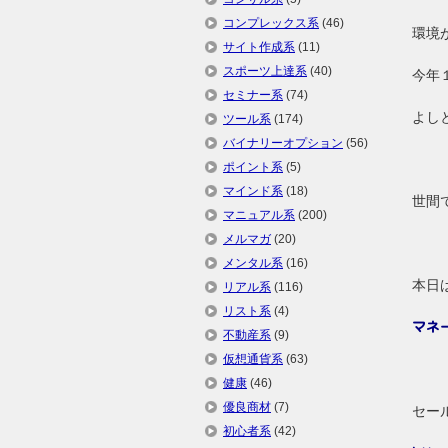
コンプレックス系
(46)
環境
サイト作成系
(11)
スポーツ上達系
(40)
今年
セミナー系
(74)
よし
ツール系
(174)
バイナリーオプション
(56)
ポイント系
(5)
マインド系
(18)
世間
マニュアル系
(200)
メルマガ
(20)
メンタル系
(16)
本日
リアル系
(116)
リスト系
(4)
マネ
不動産系
(9)
仮想通貨系
(63)
健康
(46)
優良商材
(7)
セー
初心者系
(42)