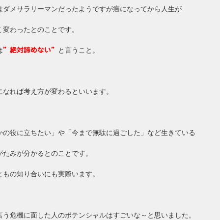
はダメサラリーマンだったようですが癌になってから人生が
く変わったとのことです。
は
と言うこと。
”絶対諦めない”
になれば考え方が変わるといいます。
かの役に立ちたい」や「今まで無駄に過ごした」など生きている
がたみが分かるとのことです。
ともの知り合いにも実際います。
言う危機に面した人のポテンシャルはすごいな～と思いました。