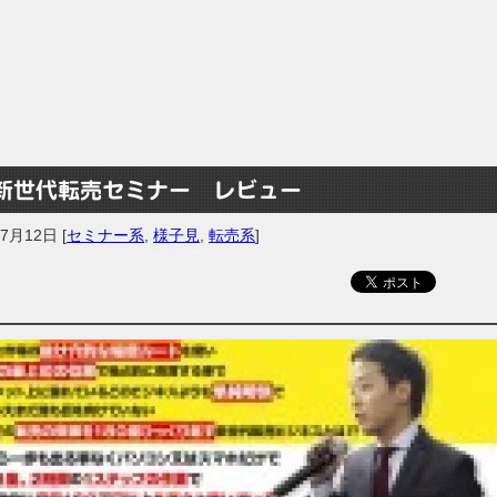
新世代転売セミナー レビュー
年7月12日
[
セミナー系
,
様子見
,
転売系
]