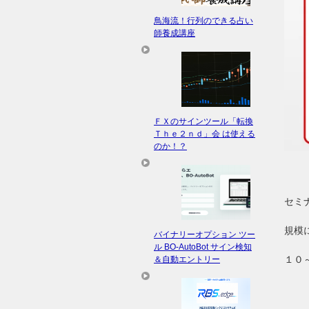
鳥海流！行列のできる占い
師養成講座
ＦＸのサインツール「転換
Ｔｈｅ２ｎｄ」会 は使える
のか！？
セミ
規模
バイナリーオプション ツー
ル BO-AutoBot サイン検知
１０
＆自動エントリー