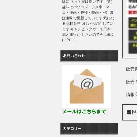
駄に ネット歴は長いです（笑）
趣味はパソコン・アメ車・ネ
コ・漫画・昼寝・映画・FX ほ
ぼ趣味で更新しています 気にな
る商材を見つけたら紹介してい
ます キャンピングカーで日本一
周と旅行が したいので今は働く
(；´∀｀)
お問い合わせ
販売
販売
情報
メールはこちらまで
新世
カテゴリー