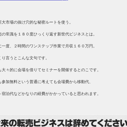
巨大市場の抜け穴的な秘密ルートを使う。
売の常識を１８０度ひっくり返す新世代ビジネスとは。
に一度、２時間のワンステップ作業で月収１６０万円。
くり言うとこんな文句です。
も大々的に会場を借りてセミナーを開催するとのこです。
も参加無料という普通に考えても会場費から移動代、
～宿泊代などかなりの経費がかかっていると思われます。