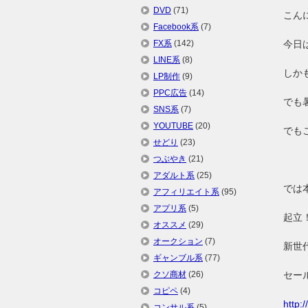
DVD
(71)
こん
Facebook系
(7)
FX系
(142)
今日
LINE系
(8)
しか
LP制作
(9)
PPC広告
(14)
でも
SNS系
(7)
YOUTUBE
(20)
でも
せどり
(23)
つぶやき
(21)
アダルト系
(25)
では
アフィリエイト系
(95)
アプリ系
(5)
起立
オススメ
(29)
オークション
(7)
新世
ギャンブル系
(77)
クソ商材
(26)
セー
コピペ
(4)
http:
コンサル系
(5)