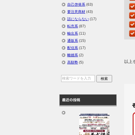
自己啓発系
(63)
要注意商材
(43)
話にならない
(17)
転売系
(87)
輸出系
(11)
通販系
(15)
配信系
(17)
離婚系
(2)
以上
高額塾
(5)
最近の投稿