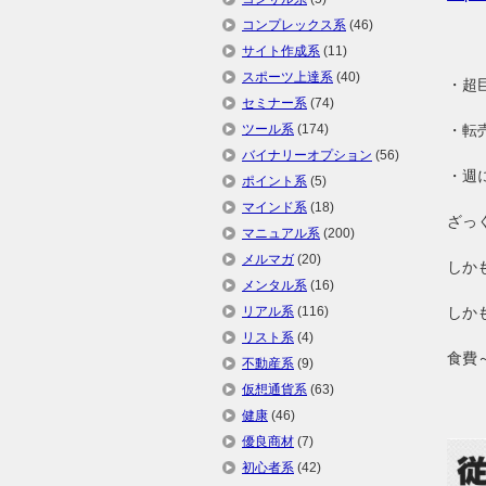
コンプレックス系
(46)
サイト作成系
(11)
スポーツ上達系
(40)
・超
セミナー系
(74)
ツール系
(174)
・転
バイナリーオプション
(56)
・週
ポイント系
(5)
マインド系
(18)
ざっ
マニュアル系
(200)
メルマガ
(20)
しか
メンタル系
(16)
リアル系
(116)
しか
リスト系
(4)
食費
不動産系
(9)
仮想通貨系
(63)
健康
(46)
優良商材
(7)
初心者系
(42)