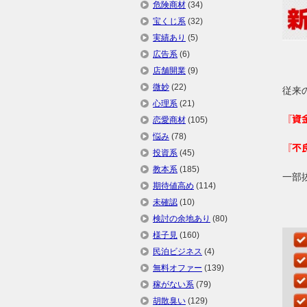
危険商材
(34)
宝くじ系
(32)
実績あり
(5)
広告系
(6)
店舗開業
(9)
微妙
(22)
従来
心理系
(21)
『資
恋愛商材
(105)
悩み
(78)
『不
投資系
(45)
教本系
(185)
一部
期待値高め
(114)
未確認
(10)
検討の余地あり
(80)
様子見
(160)
民泊ビジネス
(4)
無料オファー
(139)
稼がない系
(79)
胡散臭い
(129)