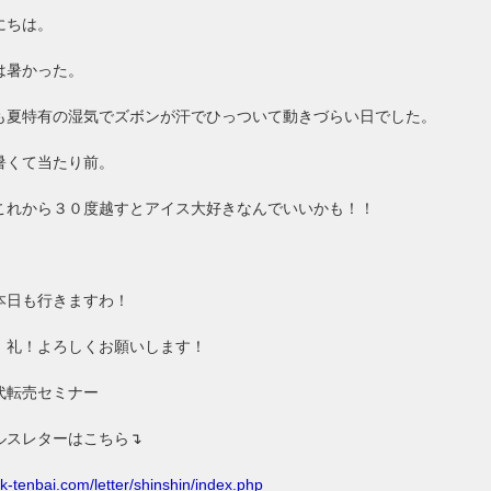
にちは。
は暑かった。
も夏特有の湿気でズボンが汗でひっついて動きづらい日でした。
暑くて当たり前。
これから３０度越すとアイス大好きなんでいいかも！！
本日も行きますわ！
！礼！よろしくお願いします！
代転売セミナー
ルスレターはこちら↴
//k-tenbai.com/letter/shinshin/index.php