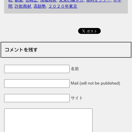
転
,
副業
,
宮崎正
,
情報商材
,
未来の稼ぎ方
,
無料オファー
,
片手
間
,
詐欺商材
,
高額塾
,
２０２０年東京
コメントを残す
名前
Mail (will not be published)
サイト