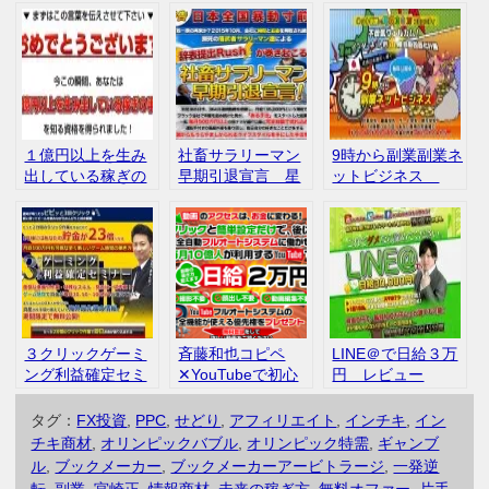
１億円以上を生み
社畜サラリーマン
9時から副業副業ネ
出している稼ぎの
早期引退宣言 星
ットビジネス
手法
野一樹 評判 口
OBA 口コミ 評
コミ
判 レビュー
３クリックゲーミ
斉藤和也コピペ
LINE＠で日給３万
ング利益確定セミ
✕YouTubeで初心
円 レビュー
ナー レビュー
者でも日給２万円
タグ：
FX投資
,
PPC
,
せどり
,
アフィリエイト
,
インチキ
,
イン
チキ商材
,
オリンピックバブル
,
オリンピック特需
,
ギャンブ
ル
,
ブックメーカー
,
ブックメーカーアービトラージ
,
一発逆