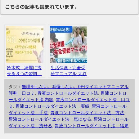
こちらの記事も読まれています。
鈴木式 綺麗に痩
生活保護・完全受
せる３つの習慣
給マニュアル 大谷
インフォトップ
啓志 サクセス・イ
口コミ 評判
ンフィニティー 評
タグ：
無理をしない。我慢しない。0円ダイエットマニュアル
判 口コミ
評判 口コミ
,
胃液コントロールダイエット法
,
胃液コントロ
ールダイエット法 内容
,
胃液コントロールダイエット法 口コ
ミ
,
胃液コントロールダイエット法 実績
,
胃液コントロール
ダイエット法 手法
,
胃液コントロールダイエット法 方法
,
胃液コントロールダイエット法 気になる
,
胃液コントロール
ダイエット法 痩せる
,
胃液コントロールダイエット法 結果